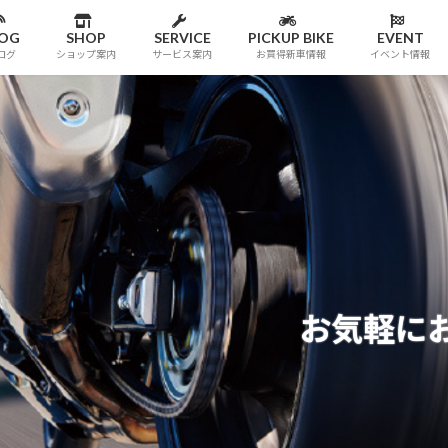
LOG
SHOP
SERVICE
PICKUP BIKE
EVENT
ログ
ショップ案内
サービス案内
お買得新車情報
イベント情報
提案
提案
お気軽に
ービス、点検、整備、
ービス、点検、整備、
売をいたしております。
売をいたしております。