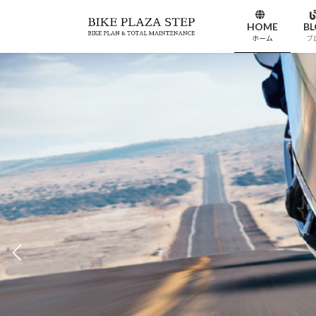
コ
ナ
ン
ビ
HOME
B
ホーム
ブ
テ
ゲ
ン
ー
ツ
シ
へ
ョ
ス
ン
キ
に
ッ
移
プ
動
楽しいバイクライフの
楽しいバイクライフの
＼イベント情報をチェック／
＼イベント情報をチェック／
新車中古車の車両販売、アフターサ
新車中古車の車両販売、アフターサ
オプションサービス、用品などの販
オプションサービス、用品などの販
イベント情報 ＞
イベント情報 ＞
Shop info
Shop info