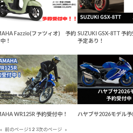
MAHA Fazzio(ファツィオ) 予約
SUZUKI GSX-8TT
付中！
予定あり！
MAHA WR125R 予約受付中！
ハヤブサ2026モデル
1
2
3
«
前のページ
次のページ
»