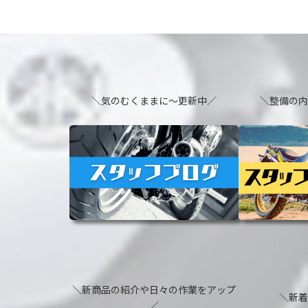
＼気のむくままに～更新中／
＼整備の
＼新商品の紹介や日々の作業をアップ
＼新
／