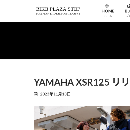
コ
ナ
ン
ビ
HOME
B
ホーム
ブ
テ
ゲ
ン
ー
ツ
シ
へ
ョ
ス
ン
キ
に
ッ
移
プ
動
YAMAHA XSR125
2023年11月13日